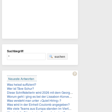
Suchbegriff
suchen
Neueste Antworten
Was heisst suffizient?
Wer ist Täve Schur?
Diese Schriftstellerin wird 2026 mit dem Georg-Büchner-Preis ausgezeichnet. Wie heißt sie?
Worum geht / ging es bei der Lissabon-Konvention?
Was versteht man unter »Quiet Hiring«?
Was wird in der Einheit Coulomb angegeben?
Wie viele Teams aus Europa standen im Viertelfinale der Fußball-WM 2026 in Mexiko, den USA und Kanada?