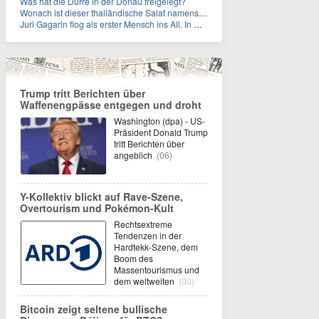
Was hat die Dürre in der Donau freigelegt?
Wonach ist dieser thailändische Salat namens Nam Tok benannt?
Juri Gagarin flog als erster Mensch ins All. In welchem Jahr?
Trump tritt Berichten über
Waffenengpässe entgegen und droht
Washington (dpa) - US-
Präsident Donald Trump
tritt Berichten über
angeblich
(06)
Y-Kollektiv blickt auf Rave-Szene,
Overtourism und Pokémon-Kult
Rechtsextreme
Tendenzen in der
Hardtekk-Szene, dem
Boom des
Massentourismus und
dem weltweiten
(00)
Bitcoin zeigt seltene bullische