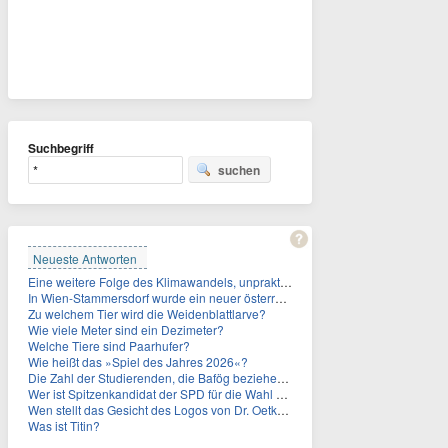
Suchbegriff
suchen
Neueste Antworten
Eine weitere Folge des Klimawandels, unpraktisch für Urlauber: Wo fehlt mittlerweile sogar das Trinkwasser?
In Wien-Stammersdorf wurde ein neuer österreichischer Temperaturrekord gemessen. Wie hoch war die Temperatur?
Zu welchem Tier wird die Weidenblattlarve?
Wie viele Meter sind ein Dezimeter?
Welche Tiere sind Paarhufer?
Wie heißt das »Spiel des Jahres 2026«?
Die Zahl der Studierenden, die Bafög beziehen, sinkt. Woran liegt das?
Wer ist Spitzenkandidat der SPD für die Wahl zum Berliner Abgeordnetenhaus im September 2026?
Wen stellt das Gesicht des Logos von Dr. Oetker dar?
Was ist Titin?