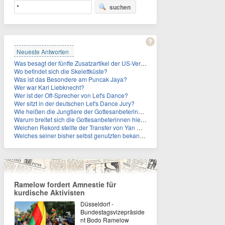
suchen
Neueste Antworten
Was besagt der fünfte Zusatzartikel der US-Verfassung, auf den sich Fauci berief?
Wo befindet sich die Skelettküste?
Was ist das Besondere am Puncak Jaya?
Wer war Karl Liebknecht?
Wer ist der Off-Sprecher von Let's Dance?
Wer sitzt in der deutschen Let's Dance Jury?
Wie heißen die Jungtiere der Gottesanbeterinnen?
Warum breitet sich die Gottesanbeterinnen hierzulande immer weiter aus?
Welchen Rekord stellte der Transfer von Yan Diomande zudem auf?
Welches seiner bisher selbst genutzten bekannten Gebäude verpachtet der Vatikan nun?
Ramelow fordert Amnestie für
kurdische Aktivisten
Düsseldorf -
Bundestagsvizepräside
nt Bodo Ramelow