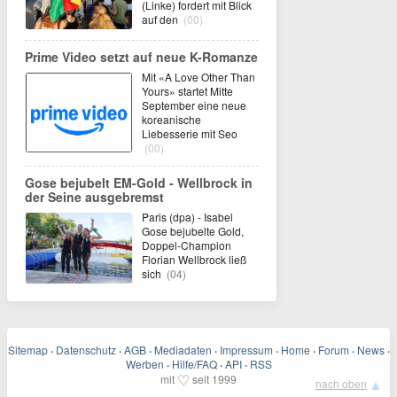
(Linke) fordert mit Blick
auf den
(00)
Prime Video setzt auf neue K-Romanze
Mit «A Love Other Than
Yours» startet Mitte
September eine neue
koreanische
Liebesserie mit Seo
(00)
Gose bejubelt EM-Gold - Wellbrock in
der Seine ausgebremst
Paris (dpa) - Isabel
Gose bejubelte Gold,
Doppel-Champion
Florian Wellbrock ließ
sich
(04)
Sitemap
·
Datenschutz
·
AGB
·
Mediadaten
·
Impressum
·
Home
·
Forum
·
News
·
Werben
·
Hilfe/FAQ
·
API
·
RSS
♡
mit
seit 1999
▲
nach oben