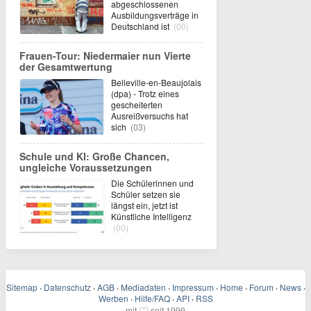
abgeschlossenen
Ausbildungsverträge in
Deutschland ist
(00)
Frauen-Tour: Niedermaier nun Vierte
der Gesamtwertung
Belleville-en-Beaujolais
(dpa) - Trotz eines
gescheiterten
Ausreißversuchs hat
sich
(03)
Schule und KI: Große Chancen,
ungleiche Voraussetzungen
Die Schülerinnen und
Schüler setzen sie
längst ein, jetzt ist
Künstliche Intelligenz
(00)
Sitemap
·
Datenschutz
·
AGB
·
Mediadaten
·
Impressum
·
Home
·
Forum
·
News
·
Werben
·
Hilfe/FAQ
·
API
·
RSS
♡
mit
seit 1999