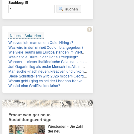
Suchbegriff
suchen
Neueste Antworten
Was versteht man unter »Quiet Hiring«?
Was wird in der Einheit Coulomb angegeben?
Wie viele Teams aus Europa standen im Viertelfinale der Fußball-WM 2026 in Mexiko, den USA und Kanada?
Was hat die Dürre in der Donau freigelegt?
Wonach ist dieser thailändische Salat namens Nam Tok benannt?
Juri Gagarin flog als erster Mensch ins All. In welchem Jahr?
Man suche »nach neuen, kreativen und unkonventionellen« Ideen im Umgang mit dem Iran, schrieb das US-Militär. An wen?
Diese Schriftstellerin wird 2026 mit dem Georg-Büchner-Preis ausgezeichnet. Wie heißt sie?
Worum geht / ging es bei der Lissabon-Konvention?
Was ist eine Gratifikationskrise?
Erneut weniger neue
Ausbildungsverträge
Wiesbaden - Die Zahl
der neu