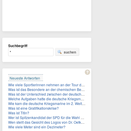
Suchbegriff
suchen
Neueste Antworten
Wie viele Sportlerinnen nehmen an der Tour de Femmes teil?
Was ist das Besondere an der chemischen Bezeichnung für Titin?
Was ist der Unterschied zwischen der deutschen Kriegsmarine im 2. Weltkrieg und der Naziflotte?
Welche Aufgaben hatte die deutsche Kriegsmarine im 2. Weltkrieg im Schwarzen Meer?
Wie kam die deutsche Kriegsmarine im 2. Weltkrieg ins Schwarze Meer?
Was ist eine Gratifikationskrise?
Was ist Titin?
Wer ist Spitzenkandidat der SPD für die Wahl zum Berliner Abgeordnetenhaus im September 2026?
Wen stellt das Gesicht des Logos von Dr. Oetker dar?
Wie viele Meter sind ein Dezimeter?