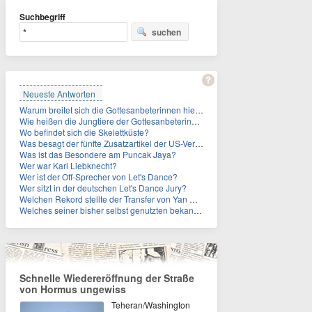
Suchbegriff
suchen
Neueste Antworten
Warum breitet sich die Gottesanbeterinnen hierzulande immer weiter aus?
Wie heißen die Jungtiere der Gottesanbeterinnen?
Wo befindet sich die Skelettküste?
Was besagt der fünfte Zusatzartikel der US-Verfassung, auf den sich Fauci berief?
Was ist das Besondere am Puncak Jaya?
Wer war Karl Liebknecht?
Wer ist der Off-Sprecher von Let's Dance?
Wer sitzt in der deutschen Let's Dance Jury?
Welchen Rekord stellte der Transfer von Yan Diomande zudem auf?
Welches seiner bisher selbst genutzten bekannten Gebäude verpachtet der Vatikan nun?
Schnelle Wiedereröffnung der Straße
von Hormus ungewiss
Teheran/Washington