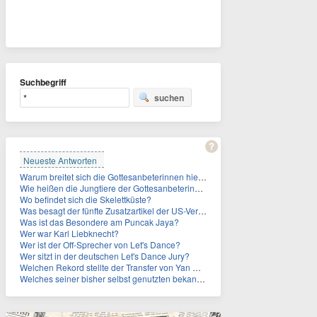
Suchbegriff
suchen
Neueste Antworten
Warum breitet sich die Gottesanbeterinnen hierzulande immer weiter aus?
Wie heißen die Jungtiere der Gottesanbeterinnen?
Wo befindet sich die Skelettküste?
Was besagt der fünfte Zusatzartikel der US-Verfassung, auf den sich Fauci berief?
Was ist das Besondere am Puncak Jaya?
Wer war Karl Liebknecht?
Wer ist der Off-Sprecher von Let's Dance?
Wer sitzt in der deutschen Let's Dance Jury?
Welchen Rekord stellte der Transfer von Yan Diomande zudem auf?
Welches seiner bisher selbst genutzten bekannten Gebäude verpachtet der Vatikan nun?