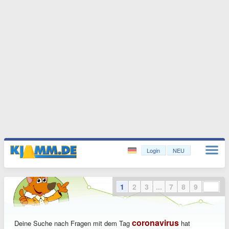
Login
NEU
1
2
3
...
7
8
9
coronavirus
Deine Suche nach Fragen mit dem Tag
hat