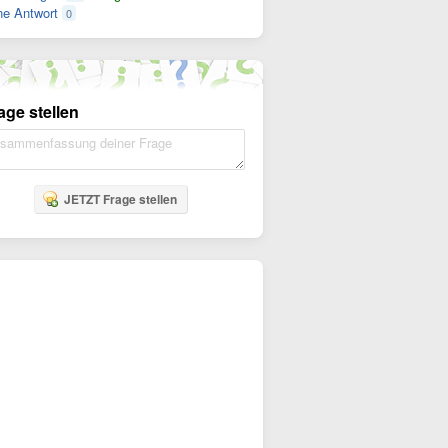
e Antwort
0
age stellen
JETZT Frage stellen