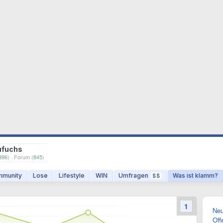
ufuchs
896
) · Forum (
845
)
munity
Lose
Lifestyle
WIN
Umfragen
Was ist klamm?
$$
1
Neu
Off