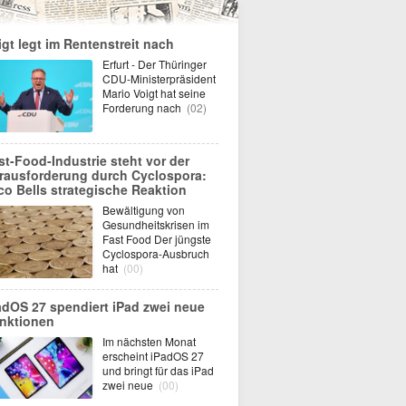
igt legt im Rentenstreit nach
Erfurt - Der Thüringer
CDU-Ministerpräsident
Mario Voigt hat seine
Forderung nach
(02)
st-Food-Industrie steht vor der
rausforderung durch Cyclospora:
co Bells strategische Reaktion
Bewältigung von
Gesundheitskrisen im
Fast Food Der jüngste
Cyclospora-Ausbruch
hat
(00)
adOS 27 spendiert iPad zwei neue
nktionen
Im nächsten Monat
erscheint iPadOS 27
und bringt für das iPad
zwei neue
(00)