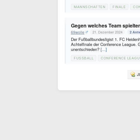
MANNSCHAFTEN
FINALE
CO
Gegen welches Team spielte
69wolle
21. Dezember 2024
2 Ant
Der Fußballbundesligist 1. FC Heidenhe
Achtelfinale der Conference League.
unentschieden?
[...]
FUSSBALL
CONFERENCE LEAGU
J