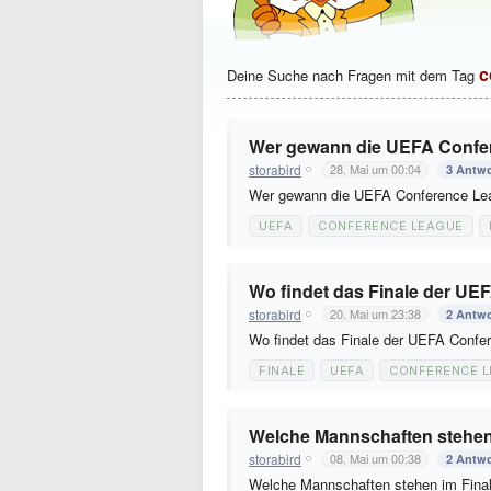
c
Deine Suche nach Fragen mit dem Tag
Wer gewann die UEFA Confe
storabird
28. Mai um 00:04
3 Antw
Wer gewann die UEFA Conference Le
UEFA
CONFERENCE LEAGUE
Wo findet das Finale der UE
storabird
20. Mai um 23:38
2 Antw
Wo findet das Finale der UEFA Confe
FINALE
UEFA
CONFERENCE 
Welche Mannschaften stehen
storabird
08. Mai um 00:38
2 Antw
Welche Mannschaften stehen im Fina