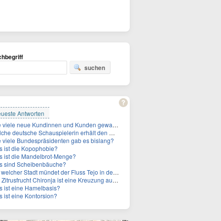
hbegriff
suchen
ueste Antworten
Wie viele neue Kundinnen und Kunden gewann MagentaTV allein durch die WM hinzu?
e deutsche Schauspielerin erhält den Deutschen Kulturpolitikpreis?
 viele Bundespräsidenten gab es bislang?
 ist die Kopophobie?
 ist die Mandelbrot-Menge?
s sind Scheibenbäuche?
welcher Stadt mündet der Fluss Tejo in den Atlantik?
itrusfrucht Chironja ist eine Kreuzung aus welchen Früchten?
 ist eine Hamelbasis?
 ist eine Kontorsion?