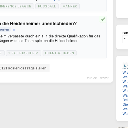
NFERENCE LEAGUE
FUSSBALL
MÄNNER
n die Heidenheimer unentschieden?
worten
Suc
im verpasste durch ein 1: 1 die direkte Qualifikation für das
 Gegen welches Team spielten die Heidenheimer
E
1. FC HEIDENHEIM
UNENTSCHIEDEN
Ne
ETZT kostenlos Frage stellen
Welch
zurück
::
weiter
Wie
Was
Was
Wa
Bei 
Die Z
Was
Was