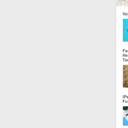
Vo
Fa
He
Ta
iP
Fu