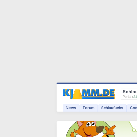
Schla
Portal (
2.
News
Forum
Schlaufuchs
Com