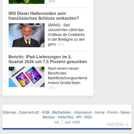
(01)
Will Dieter Hallervorden sein
französisches Schloss verkaufen?
(BANG) - Seit
Jahrzehnten zählt das
Château de Costaérès
in der Bretagne zu den
ganz
(00)
Bericht: iPad-Lieferungen im 2.
Quartal 2026 um 7,5 Prozent gesunken
Nach einem neuen
Bericht des
Marktforschungsunterne
hmens Omdia fielen
(00)
Sitemap
·
Datenschutz
·
AGB
·
Mediadaten
·
Impressum
·
Home
·
Forum
·
News
·
Werben
·
Hilfe/FAQ
·
API
·
RSS
♡
mit
seit 1999
▲
nach oben