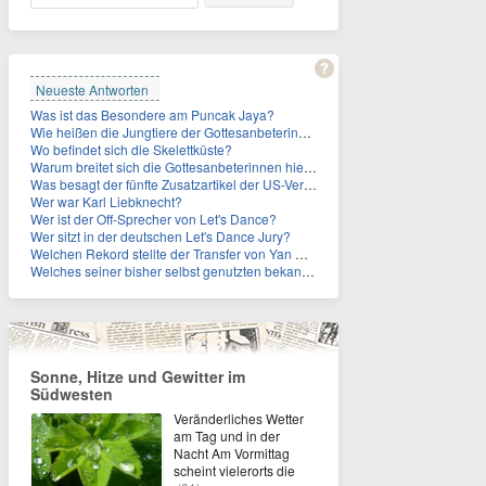
Neueste Antworten
Was ist das Besondere am Puncak Jaya?
Wie heißen die Jungtiere der Gottesanbeterinnen?
Wo befindet sich die Skelettküste?
Warum breitet sich die Gottesanbeterinnen hierzulande immer weiter aus?
Was besagt der fünfte Zusatzartikel der US-Verfassung, auf den sich Fauci berief?
Wer war Karl Liebknecht?
Wer ist der Off-Sprecher von Let's Dance?
Wer sitzt in der deutschen Let's Dance Jury?
Welchen Rekord stellte der Transfer von Yan Diomande zudem auf?
Welches seiner bisher selbst genutzten bekannten Gebäude verpachtet der Vatikan nun?
Sonne, Hitze und Gewitter im
Südwesten
Veränderliches Wetter
am Tag und in der
Nacht Am Vormittag
scheint vielerorts die