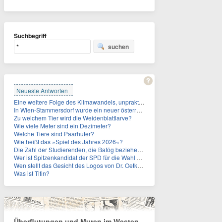
Suchbegriff
suchen
Neueste Antworten
Eine weitere Folge des Klimawandels, unpraktisch für Urlauber: Wo fehlt mittlerweile sogar das Trinkwasser?
In Wien-Stammersdorf wurde ein neuer österreichischer Temperaturrekord gemessen. Wie hoch war die Temperatur?
Zu welchem Tier wird die Weidenblattlarve?
Wie viele Meter sind ein Dezimeter?
Welche Tiere sind Paarhufer?
Wie heißt das »Spiel des Jahres 2026«?
Die Zahl der Studierenden, die Bafög beziehen, sinkt. Woran liegt das?
Wer ist Spitzenkandidat der SPD für die Wahl zum Berliner Abgeordnetenhaus im September 2026?
Wen stellt das Gesicht des Logos von Dr. Oetker dar?
Was ist Titin?
Überflutungen und Muren im Westen