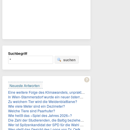
Suchbegriff
suchen
Neueste Antworten
Eine weitere Folge des Klimawandels, unpraktisch für Urlauber: Wo fehlt mittlerweile sogar das Trinkwasser?
In Wien-Stammersdorf wurde ein neuer österreichischer Temperaturrekord gemessen. Wie hoch war die Temperatur?
Zu welchem Tier wird die Weidenblattlarve?
Wie viele Meter sind ein Dezimeter?
Welche Tiere sind Paarhufer?
Wie heißt das »Spiel des Jahres 2026«?
Die Zahl der Studierenden, die Bafög beziehen, sinkt. Woran liegt das?
Wer ist Spitzenkandidat der SPD für die Wahl zum Berliner Abgeordnetenhaus im September 2026?
Wen stellt das Gesicht des Logos von Dr. Oetker dar?