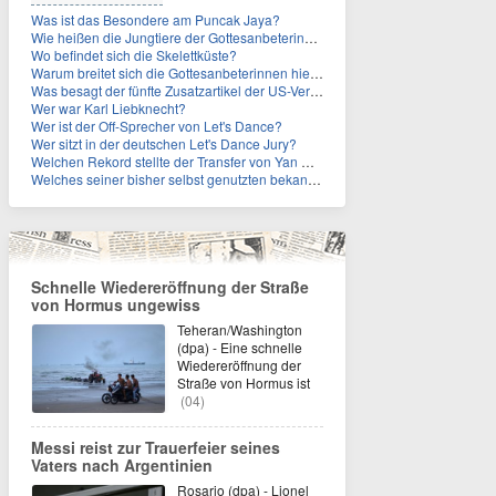
Was ist das Besondere am Puncak Jaya?
Wie heißen die Jungtiere der Gottesanbeterinnen?
Wo befindet sich die Skelettküste?
Warum breitet sich die Gottesanbeterinnen hierzulande immer weiter aus?
Was besagt der fünfte Zusatzartikel der US-Verfassung, auf den sich Fauci berief?
Wer war Karl Liebknecht?
Wer ist der Off-Sprecher von Let's Dance?
Wer sitzt in der deutschen Let's Dance Jury?
Welchen Rekord stellte der Transfer von Yan Diomande zudem auf?
Welches seiner bisher selbst genutzten bekannten Gebäude verpachtet der Vatikan nun?
Schnelle Wiedereröffnung der Straße
von Hormus ungewiss
Teheran/Washington
(dpa) - Eine schnelle
Wiedereröffnung der
Straße von Hormus ist
(04)
Messi reist zur Trauerfeier seines
Vaters nach Argentinien
Rosario (dpa) - Lionel