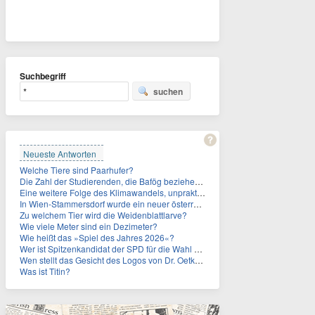
Suchbegriff
suchen
Neueste Antworten
Welche Tiere sind Paarhufer?
Die Zahl der Studierenden, die Bafög beziehen, sinkt. Woran liegt das?
Eine weitere Folge des Klimawandels, unpraktisch für Urlauber: Wo fehlt mittlerweile sogar das Trinkwasser?
In Wien-Stammersdorf wurde ein neuer österreichischer Temperaturrekord gemessen. Wie hoch war die Temperatur?
Zu welchem Tier wird die Weidenblattlarve?
Wie viele Meter sind ein Dezimeter?
Wie heißt das »Spiel des Jahres 2026«?
Wer ist Spitzenkandidat der SPD für die Wahl zum Berliner Abgeordnetenhaus im September 2026?
Wen stellt das Gesicht des Logos von Dr. Oetker dar?
Was ist Titin?