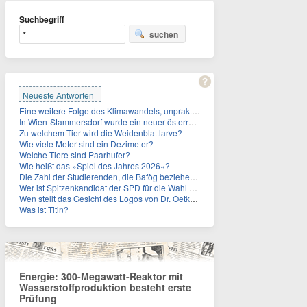
Suchbegriff
suchen
Neueste Antworten
Eine weitere Folge des Klimawandels, unpraktisch für Urlauber: Wo fehlt mittlerweile sogar das Trinkwasser?
In Wien-Stammersdorf wurde ein neuer österreichischer Temperaturrekord gemessen. Wie hoch war die Temperatur?
Zu welchem Tier wird die Weidenblattlarve?
Wie viele Meter sind ein Dezimeter?
Welche Tiere sind Paarhufer?
Wie heißt das »Spiel des Jahres 2026«?
Die Zahl der Studierenden, die Bafög beziehen, sinkt. Woran liegt das?
Wer ist Spitzenkandidat der SPD für die Wahl zum Berliner Abgeordnetenhaus im September 2026?
Wen stellt das Gesicht des Logos von Dr. Oetker dar?
Was ist Titin?
Energie: 300-Megawatt-Reaktor mit
Wasserstoffproduktion besteht erste
Prüfung