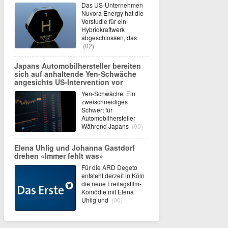
Das US-Unternehmen
Nuvora Energy hat die
Vorstudie für ein
Hybridkraftwerk
abgeschlossen, das
(02)
Japans Automobilhersteller bereiten
sich auf anhaltende Yen-Schwäche
angesichts US-Intervention vor
Yen-Schwäche: Ein
zweischneidiges
Schwert für
Automobilhersteller
Während Japans
(00)
Elena Uhlig und Johanna Gastdorf
drehen «Immer fehlt was»
Für die ARD Degeto
entsteht derzeit in Köln
die neue Freitagsfilm-
Komödie mit Elena
Uhlig und
(00)