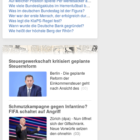
Auf welcher Position spielte Per Mertesacker als Fußballer?
Wie viele Bundesligaklubs im Herrenfußball befinden sich in NRW?
Was im deutschen Bundestag ist der Figura?
Wer war der erste Mensch, der erfolgreich durch den Ärmelkanal schwamm?
Was legt die KlaPS-Regel fest?
Wann wurde die Deutsche Bank gegründet?
Wie heißt der höchste Berg der Rhön?
Steuergewerkschaft kritisiert geplante
Steuerreform
Berlin - Die geplante
Reform der
Einkommensteuer geht
nach Ansicht des
(00)
Schmutzkampagne gegen Infantino?
FIFA schaltet auf Angriff
Zürich (dpa) - Nun öffnet
sich der Giftschrank.
Neue Vorwürfe setzen
den ohnehin
(03)