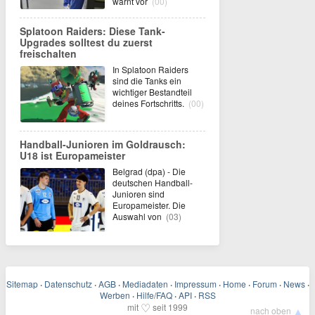
warnt vor
(00)
Splatoon Raiders: Diese Tank-
Upgrades solltest du zuerst
freischalten
In Splatoon Raiders
sind die Tanks ein
wichtiger Bestandteil
deines Fortschritts.
(00)
Handball-Junioren im Goldrausch:
U18 ist Europameister
Belgrad (dpa) - Die
deutschen Handball-
Junioren sind
Europameister. Die
Auswahl von
(03)
Sitemap
·
Datenschutz
·
AGB
·
Mediadaten
·
Impressum
·
Home
·
Forum
·
News
·
Werben
·
Hilfe/FAQ
·
API
·
RSS
♡
mit
seit 1999
▲
nach oben