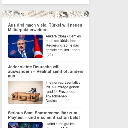
Aus drei mach viele: Türkei will neuen
Militärpakt erweitern
Ankara (dpa) - Geht es
nach der türkischen
Regierung, sollte das
gerade erst ins Leben
(01)
Jeder siebte Deutsche will
auswandern – Realität sieht oft anders
aus
In einer repräsentativen
INSA-Umfrage geben
rund 14 Prozent der
erwachsenen
Deutschen
(00)
Serious Sam: Shatterverse lädt zum
Playtest – und erscheint schon bald!
Haltet euch gut fest,