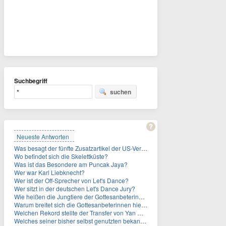
Suchbegriff
suchen
Neueste Antworten
Was besagt der fünfte Zusatzartikel der US-Verfassung, auf den sich Fauci berief?
Wo befindet sich die Skelettküste?
Was ist das Besondere am Puncak Jaya?
Wer war Karl Liebknecht?
Wer ist der Off-Sprecher von Let's Dance?
Wer sitzt in der deutschen Let's Dance Jury?
Wie heißen die Jungtiere der Gottesanbeterinnen?
Warum breitet sich die Gottesanbeterinnen hierzulande immer weiter aus?
Welchen Rekord stellte der Transfer von Yan Diomande zudem auf?
Welches seiner bisher selbst genutzten bekannten Gebäude verpachtet der Vatikan nun?