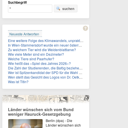
Suchbegriff
suchen
Neueste Antworten
Eine weitere Folge des Klimawandels, unpraktisch für Urlauber: Wo fehlt mittlerweile sogar das Trinkwasser?
In Wien-Stammersdorf wurde ein neuer österreichischer Temperaturrekord gemessen. Wie hoch war die Temperatur?
Zu welchem Tier wird die Weidenblattlarve?
Wie viele Meter sind ein Dezimeter?
Welche Tiere sind Paarhufer?
Wie heißt das »Spiel des Jahres 2026«?
Die Zahl der Studierenden, die Bafög beziehen, sinkt. Woran liegt das?
Wer ist Spitzenkandidat der SPD für die Wahl zum Berliner Abgeordnetenhaus im September 2026?
Wen stellt das Gesicht des Logos von Dr. Oetker dar?
Was ist Titin?
Länder wünschen sich vom Bund
weniger Hauruck-Gesetzgebung
Berlin (dpa) - Die
Länder wünschen sich