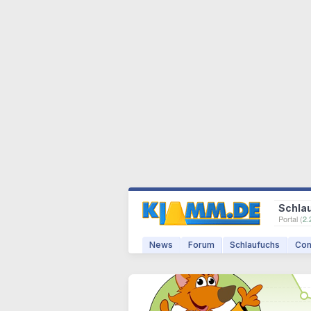
Schla
Portal (
2.
News
Forum
Schlaufuchs
Com