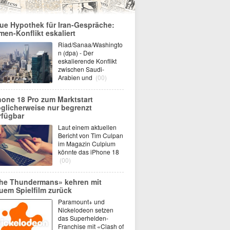
ue Hypothek für Iran-Gespräche:
men-Konflikt eskaliert
Riad/Sanaa/Washingto
n (dpa) - Der
eskalierende Konflikt
zwischen Saudi-
Arabien und
(00)
hone 18 Pro zum Marktstart
glicherweise nur begrenzt
rfügbar
Laut einem aktuellen
Bericht von Tim Culpan
im Magazin Culpium
könnte das iPhone 18
(00)
he Thundermans» kehren mit
uem Spielfilm zurück
Paramount+ und
Nickelodeon setzen
das Superhelden-
Franchise mit «Clash of