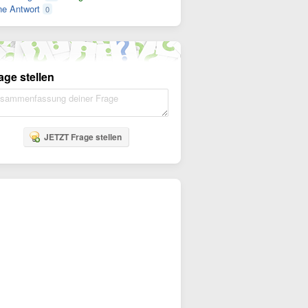
e Antwort
0
age stellen
JETZT Frage stellen