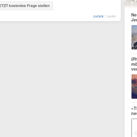
ETZT kostenlos Frage stellen
Ne
zurück
::
weiter
Je
iP
mö
ve
«T
ne