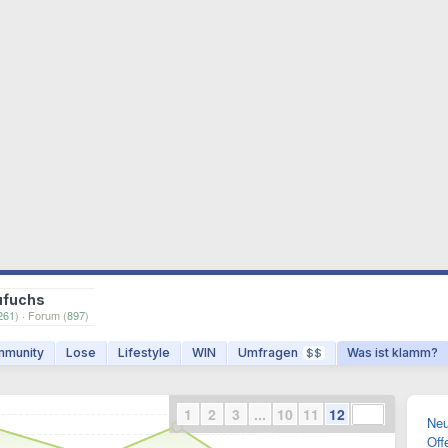
ufuchs
261
) · Forum (
897
)
munity
Lose
Lifestyle
WIN
Umfragen
Was ist klamm?
$$
1
2
3
...
10
11
12
Neu
Off