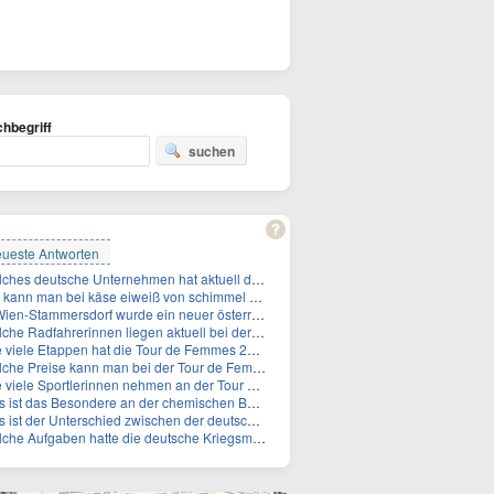
hbegriff
suchen
ueste Antworten
Welches deutsche Unternehmen hat aktuell die höchste Marktkapitalisierung?
kann man bei käse eiweiß von schimmel unterscheiden?
Stammersdorf wurde ein neuer österreichischer Temperaturrekord gemessen. Wie hoch war die Temperatur?
adfahrerinnen liegen aktuell bei der Tour de Femmes in der Gesamtwertung auf den ersten 3 Plåtzen?
 viele Etappen hat die Tour de Femmes 2026?
he Preise kann man bei der Tour de Femmes 2026 gewinnen?
viele Sportlerinnen nehmen an der Tour de Femmes teil?
ist das Besondere an der chemischen Bezeichnung für Titin?
 der Unterschied zwischen der deutschen Kriegsmarine im 2. Weltkrieg und der Naziflotte?
 Aufgaben hatte die deutsche Kriegsmarine im 2. Weltkrieg im Schwarzen Meer?