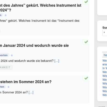
nt des Jahres" gekürt. Welches Instrument ist
2024"?
en
hres" gekürt. Welches Instrument ist das "Instrument des
Suc
m Januar 2024 und wodurch wurde sie
Ne
worten
 2024 und wodurch wurde sie bekannt?
[...]
wie 
AMKEIT
In Wien-
Welche R
Wie
Welc
e stehen im Sommer 2024 an?
Wie 
rten
Was 
Was ist
 im Sommer 2024 an?
[...]
Welche