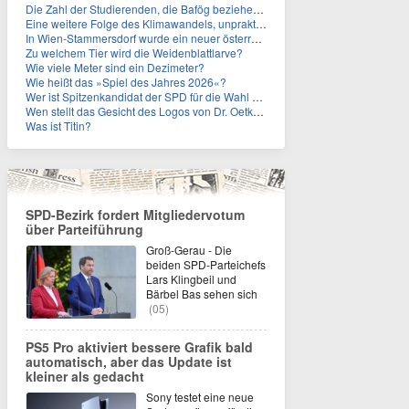
Die Zahl der Studierenden, die Bafög beziehen, sinkt. Woran liegt das?
Eine weitere Folge des Klimawandels, unpraktisch für Urlauber: Wo fehlt mittlerweile sogar das Trinkwasser?
In Wien-Stammersdorf wurde ein neuer österreichischer Temperaturrekord gemessen. Wie hoch war die Temperatur?
Zu welchem Tier wird die Weidenblattlarve?
Wie viele Meter sind ein Dezimeter?
Wie heißt das »Spiel des Jahres 2026«?
Wer ist Spitzenkandidat der SPD für die Wahl zum Berliner Abgeordnetenhaus im September 2026?
Wen stellt das Gesicht des Logos von Dr. Oetker dar?
Was ist Titin?
SPD-Bezirk fordert Mitgliedervotum
über Parteiführung
Groß-Gerau - Die
beiden SPD-Parteichefs
Lars Klingbeil und
Bärbel Bas sehen sich
(05)
PS5 Pro aktiviert bessere Grafik bald
automatisch, aber das Update ist
kleiner als gedacht
Sony testet eine neue