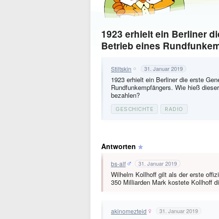
1923 erhielt ein Berliner
Betrieb eines Rundfunke
Stiltskin
31. Januar 2019
1923 erhielt ein Berliner die erste G
Rundfunkempfängers. Wie hieß dieser
bezahlen?
GESCHICHTE
RADIO
Antworten
bs-alf
31. Januar 2019
Wilhelm Kollhoff gilt als der erste off
350 Milliarden Mark kostete Kollhoff 
akinomezteid
31. Januar 2019