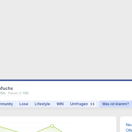
ufuchs
254
) · Forum (
1.105
)
munity
Lose
Lifestyle
WIN
Umfragen
Was ist klamm?
$$
Neu
Off