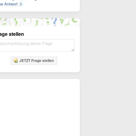
e Antwort
0
age stellen
JETZT Frage stellen