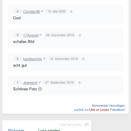
ConstantB
4
13. Mai 2020
Cool
17August
3
28. Dezember 2019
schafes Bild
fuerteamigo
2
10. Dezember 2019
echt gut
Jewgenij
1
27. September 2019
Schönes Foto 🙂
Kommentar hinzufügen
zurück zu
Like-or-Loves
Fotoalbum
Like-or-Love's
Nickpage
Lose senden