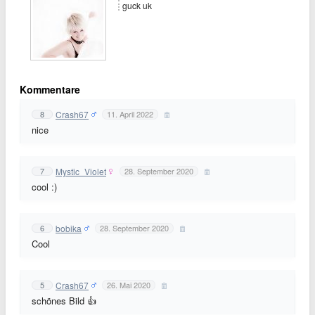
guck uk
Kommentare
Crash67
8
11. April 2022
nice
Mystic_Violet
7
28. September 2020
cool :)
bobika
6
28. September 2020
Cool
Crash67
5
26. Mai 2020
schönes Bild 👍