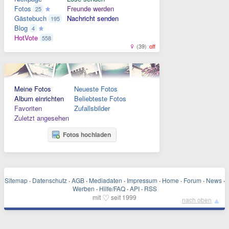
Fotos
Freunde werden
25
Gästebuch
Nachricht senden
195
Blog
4
HotVote
558
(39)
off
Meine Fotos
Neueste Fotos
Album einrichten
Beliebteste Fotos
Favoriten
Zufallsbilder
Zuletzt angesehen
Fotos hochladen
Sitemap
·
Datenschutz
·
AGB
·
Mediadaten
·
Impressum
·
Home
·
Forum
·
News
·
Werben
·
Hilfe/FAQ
·
API
·
RSS
♡
mit
seit 1999
▲
nach oben