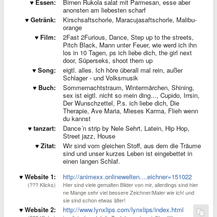
Essen:
Birnen Rukola salat mit Parmesan, esse aber
anonsten am liebesten scharf
Getränk:
Kirschsaftschorle, Maracujasaftschorle, Malibu-
orange
Film:
2Fast 2Furious, Dance, Step up to the streets,
Pitch Black, Mann unter Feuer, wie werd ich ihn
los in 10 Tagen, ps ich liebe dich, the girl next
door, Süperseks, shoot them up
Song:
eigtl. alles. Ich höre überall mal rein, außer
Schlager - und Volksmusik
Buch:
Sommernachtstraum, Wintermärchen, Shining,
sex ist eigtl. nicht so mein ding..., Cupido, Irrsin,
Der Wunschzettel, P.s. ich liebe dich, Die
Therapie, Ave Maria, Mieses Karma, Flieh wenn
du kannst
tanzart:
Dance´n strip by Nele Sehrt, Latein, Hip Hop,
Street jazz, House
Zitat:
Wir sind vom gleichen Stoff, aus dem die Träume
sind und unser kurzes Leben ist eingebettet in
einen langen Schlaf.
Website 1:
http://animexx.onlinewelten....eichner=151022
(??? Klicks)
Hier sind viele gemalten Bilder von mir, allerdings sind hier
ne Mange sehr viel bessere Zeichner/Maler wie ich! und
sie sind schon etwas älter!
Website 2:
http://www.lynxlips.com/lynxlips/index.html