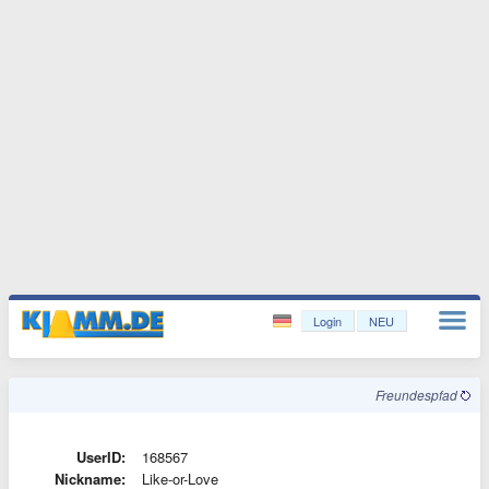
Login
NEU
Freundespfad
UserID:
168567
Nickname:
Like-or-Love