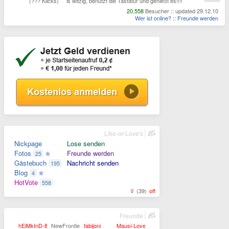
(??? Klicks)
is witzig, benutzt die Tastatur und genießt es!!!!
20.558
Besucher :: updated 29.12.10
Wer ist online?
::
Freunde werden
Like-or-Love's
Nickpage
Lose senden
Fotos
Freunde werden
25
Gästebuch
Nachricht senden
195
Blog
4
HotVote
558
(39)
off
Freunde
hEiMkInD-84
NewFrontier
fabijoni
Mausi-Lover