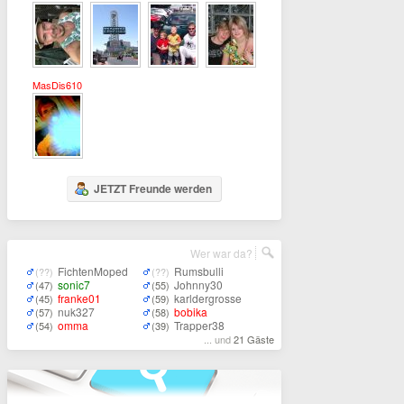
MasDis610
JETZT Freunde werden
Wer war da?
FichtenMoped
Rumsbulli
(??)
(??)
sonic7
Johnny30
(47)
(55)
franke01
karldergrosse
(45)
(59)
nuk327
bobika
(57)
(58)
omma
Trapper38
(54)
(39)
... und
21 Gäste