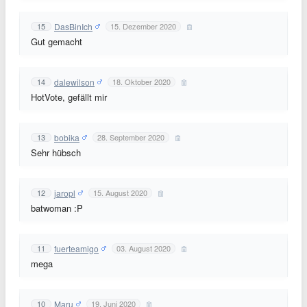
DasBinIch
15
15. Dezember 2020
Gut gemacht
dalewilson
14
18. Oktober 2020
HotVote, gefällt mir
bobika
13
28. September 2020
Sehr hübsch
jaropl
12
15. August 2020
batwoman :P
fuerteamigo
11
03. August 2020
mega
Maru
10
19. Juni 2020