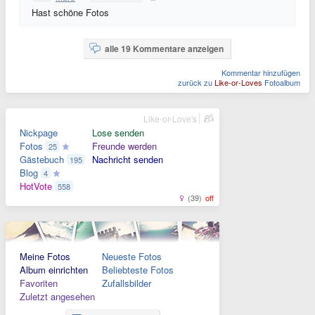
Hast schöne Fotos
alle 19 Kommentare anzeigen
Kommentar hinzufügen
zurück zu
Like-or-Loves
Fotoalbum
Like-or-Love's
Nickpage
Lose senden
Fotos
Freunde werden
25
Gästebuch
Nachricht senden
195
Blog
4
HotVote
558
(39)
off
Meine Fotos
Neueste Fotos
Album einrichten
Beliebteste Fotos
Favoriten
Zufallsbilder
Zuletzt angesehen