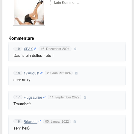
- kein Kommentar -
Kommentare
XPAX
19
16. Dezember 2024
Das is ein dolles Foto !
17August
18
29. Januar 2024
sehr sexy
Flugsaurier
17
11. September 2022
Traumhaft
Briareos
16
05. Januar 2022
sehr heiß