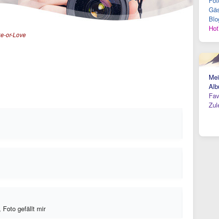
Fot
Gäs
Blo
Hot
ke-or-Love
Mei
Alb
Fav
Zul
 Foto gefällt mir