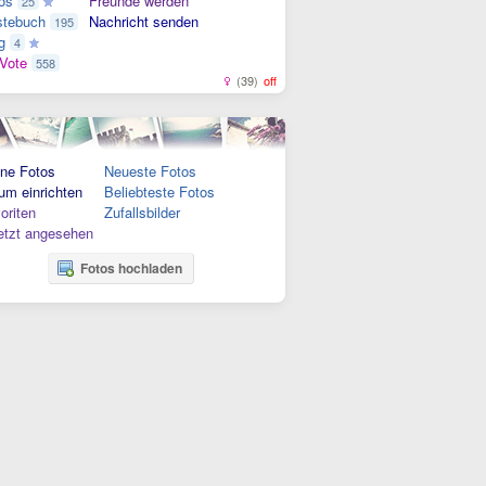
os
Freunde werden
25
tebuch
Nachricht senden
195
g
4
Vote
558
(39)
off
ne Fotos
Neueste Fotos
um einrichten
Beliebteste Fotos
oriten
Zufallsbilder
etzt angesehen
Fotos hochladen