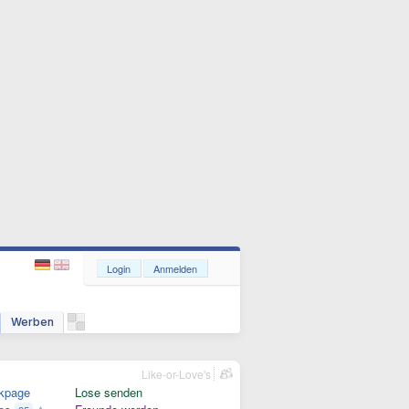
Login
Anmelden
Werben
Like-or-Love's
kpage
Lose senden