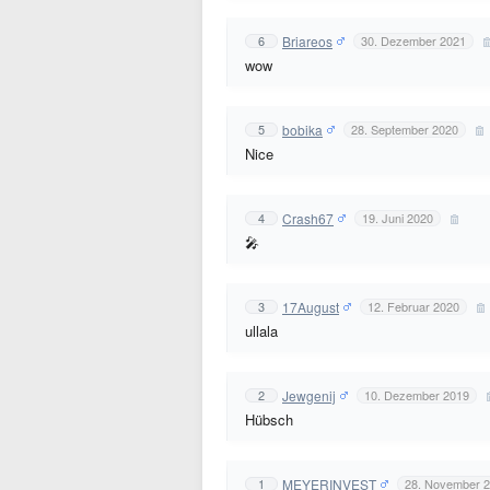
Briareos
6
30. Dezember 2021
wow
bobika
5
28. September 2020
Nice
Crash67
4
19. Juni 2020
🎤
17August
3
12. Februar 2020
ullala
Jewgenij
2
10. Dezember 2019
Hübsch
MEYERINVEST
1
28. November 