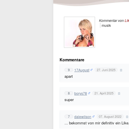
Kommentar von
Li
musik
Kommentare
17August
9
27. Juni 2025
apart
borys78
8
21. April 2025
super
dalewilson
7
07. August 2022
... bekommst von mir definitiv ein Like,