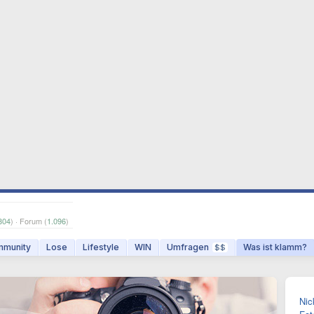
804
) · Forum (
1.096
)
munity
Lose
Lifestyle
WIN
Umfragen
Was ist klamm?
$$
Nic