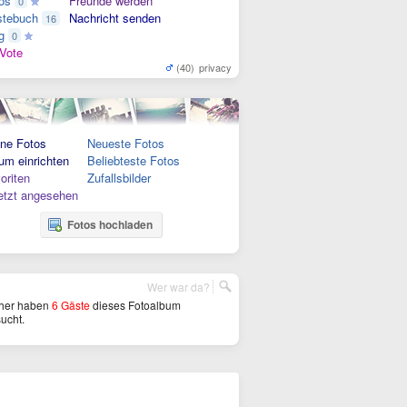
os
Freunde werden
0
tebuch
Nachricht senden
16
g
0
Vote
(40)
privacy
ne Fotos
Neueste Fotos
um einrichten
Beliebteste Fotos
oriten
Zufallsbilder
etzt angesehen
Fotos hochladen
Wer war da?
her haben
6 Gäste
dieses Fotoalbum
ucht.