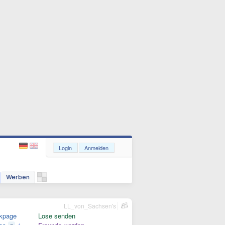
Login
Anmelden
Werben
LL_von_Sachsen's
kpage
Lose senden