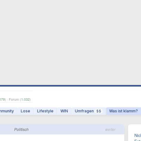
079
) · Forum (
1.032
)
munity
Lose
Lifestyle
WIN
Umfragen
Was ist klamm?
$$
Politisch
weiter
Nic