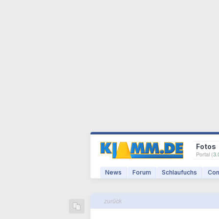
Fotos
Portal (
3.
News
Forum
Schlaufuchs
Com
zurück