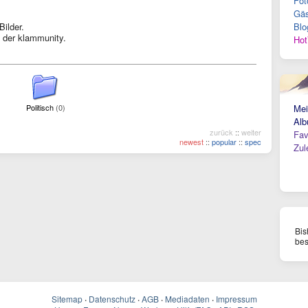
Fot
Gäs
Bilder.
Blo
 der klammunity.
Hot
Politisch
(0)
Mei
Alb
zurück
::
weiter
Fav
newest
::
popular
::
spec
Zul
Bis
bes
Sitemap
·
Datenschutz
·
AGB
·
Mediadaten
·
Impressum