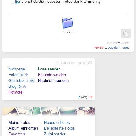
Hier
siehst du die neuesten Fotos der klammunity.
freizeit
(0)
zurück
::
weiter
newest
::
popular
::
spec
KRUNO-ONLINE's
Nickpage
Lose senden
Fotos
Freunde werden
0
Gästebuch
Nachricht senden
48
Blog
0
HotVote
(49)
off
Meine Fotos
Neueste Fotos
Album einrichten
Beliebteste Fotos
Favoriten
Zufallsbilder