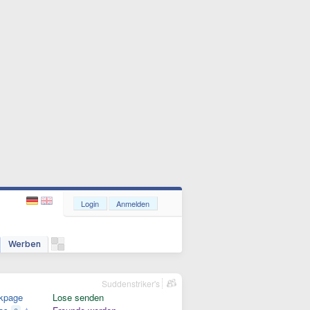
Login
Anmelden
Werben
Suddenstriker's
kpage
Lose senden