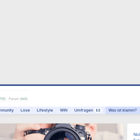
705
) · Forum (
643
)
munity
Lose
Lifestyle
WIN
Umfragen
Was ist klamm?
$$
Nic