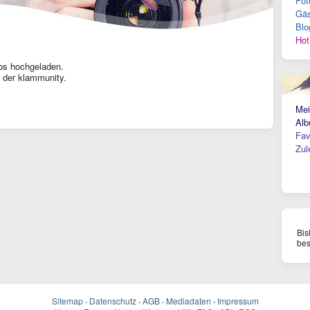
Fot
Gäs
Blo
Hot
os hochgeladen.
 der klammunity.
Mei
Alb
Fav
Zul
Bis
bes
Sitemap
·
Datenschutz
·
AGB
·
Mediadaten
·
Impressum