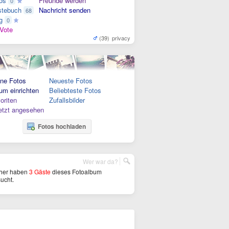
os
Freunde werden
0
tebuch
Nachricht senden
68
g
0
Vote
(39)
privacy
ne Fotos
Neueste Fotos
um einrichten
Beliebteste Fotos
oriten
Zufallsbilder
etzt angesehen
Fotos hochladen
Wer war da?
her haben
3 Gäste
dieses Fotoalbum
ucht.