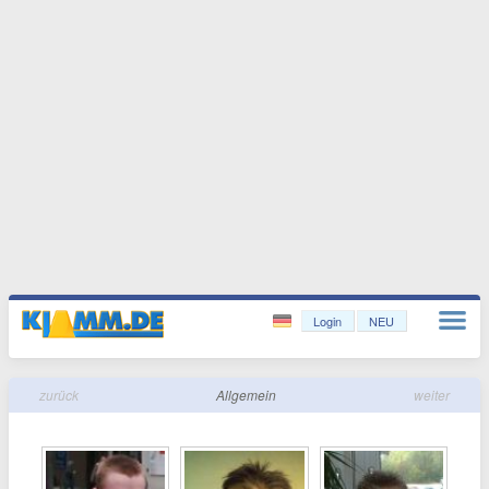
Login
NEU
zurück
Allgemein
weiter