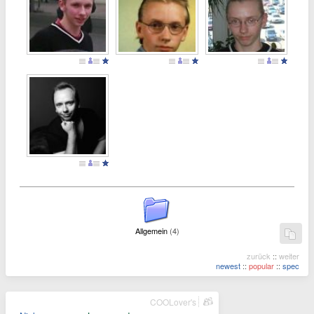
Allgemein
(4)
zurück
::
weiter
newest
::
popular
::
spec
COOLover's