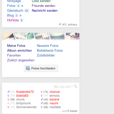
Nickpage
Lose senden
Fotos
Freunde werden
4
Gästebuch
Nachricht senden
64
Blog
0
HotVote
8
(41)
privacy
Meine Fotos
Neueste Fotos
Album einrichten
Beliebteste Fotos
Favoriten
Zufallsbilder
Zuletzt angesehen
Fotos hochladen
Wer war da?
flusskrebs70
chance
(??)
(74)
blabla83
wimola
(??)
(??)
chunk
barank
(59)
(40)
tchipmunk
naumi
(??)
(69)
Sonnenwende
martabk
(??)
(69)
... und
5 Gäste