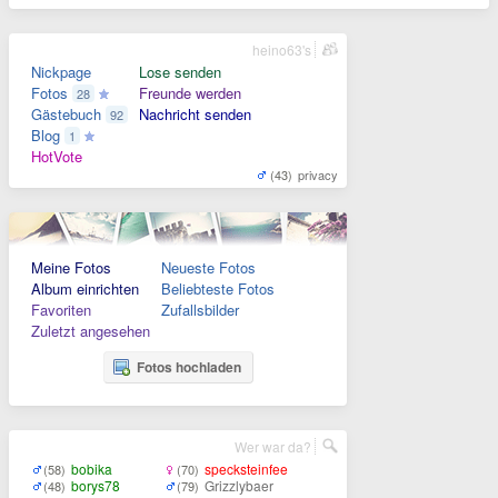
heino63's
Nickpage
Lose senden
Fotos
Freunde werden
28
Gästebuch
Nachricht senden
92
Blog
1
HotVote
(43)
privacy
Meine Fotos
Neueste Fotos
Album einrichten
Beliebteste Fotos
Favoriten
Zufallsbilder
Zuletzt angesehen
Fotos hochladen
Wer war da?
bobika
specksteinfee
(58)
(70)
borys78
Grizzlybaer
(48)
(79)