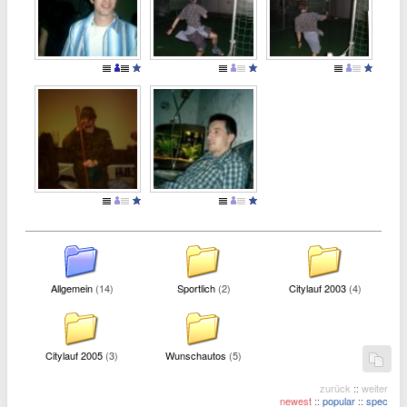
Allgemein
(14)
Sportlich
(2)
Citylauf 2003
(4)
Citylauf 2005
(3)
Wunschautos
(5)
zurück
::
weiter
newest
::
popular
::
spec