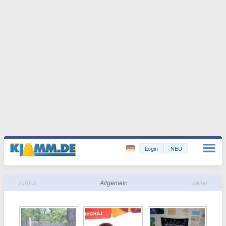
Login
NEU
zurück
Allgemein
weiter