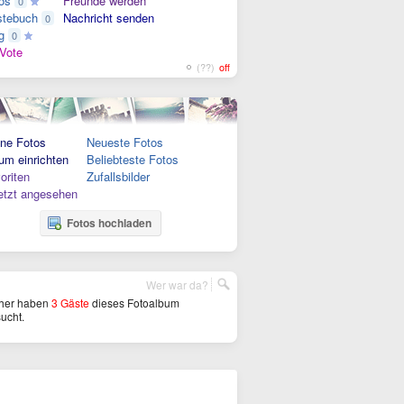
os
Freunde werden
0
tebuch
Nachricht senden
0
g
0
Vote
(??)
off
ne Fotos
Neueste Fotos
um einrichten
Beliebteste Fotos
oriten
Zufallsbilder
etzt angesehen
Fotos hochladen
Wer war da?
her haben
3 Gäste
dieses Fotoalbum
ucht.