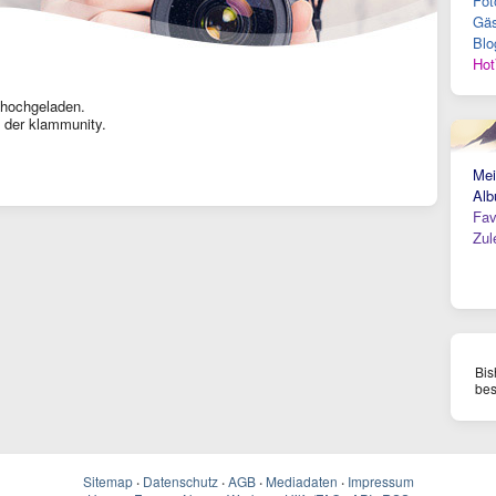
Fot
Gäs
Blo
Hot
 hochgeladen.
 der klammunity.
Mei
Alb
Fav
Zul
Bis
bes
Sitemap
·
Datenschutz
·
AGB
·
Mediadaten
·
Impressum