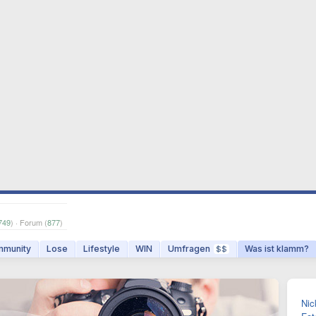
749
) · Forum (
877
)
munity
Lose
Lifestyle
WIN
Umfragen
Was ist klamm?
$$
Nic