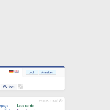
Login
Anmelden
Werben
Willow0815's
kpage
Lose senden