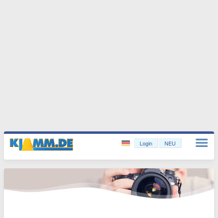
Login
NEU