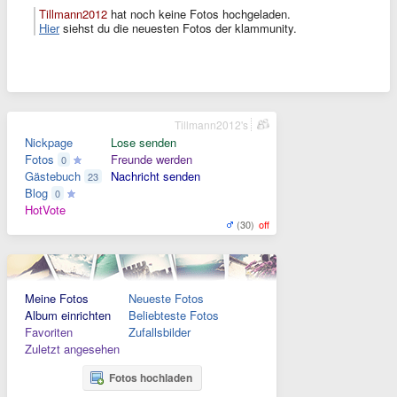
Tillmann2012
hat noch keine Fotos hochgeladen.
Hier
siehst du die neuesten Fotos der klammunity.
Tillmann2012's
Nickpage
Lose senden
Fotos
Freunde werden
0
Gästebuch
Nachricht senden
23
Blog
0
HotVote
(30)
off
Meine Fotos
Neueste Fotos
Album einrichten
Beliebteste Fotos
Favoriten
Zufallsbilder
Zuletzt angesehen
Fotos hochladen