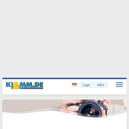
Login
NEU