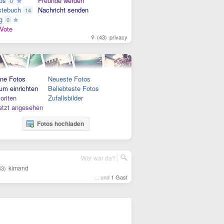
os
Freunde werden
0
tebuch
Nachricht senden
14
g
0
Vote
(43)
privacy
ne Fotos
Neueste Fotos
um einrichten
Beliebteste Fotos
oriten
Zufallsbilder
etzt angesehen
Fotos hochladen
Wer war da?
kimand
43)
... und
1 Gast