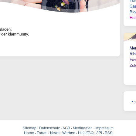
Fot
Gäs
Blo
Hot
eladen.
 der klammunity.
Mei
Alb
Fav
Zul
(
Sitemap
·
Datenschutz
·
AGB
·
Mediadaten
·
Impressum
Home
·
Forum
·
News
·
Werben
·
Hilfe/FAQ
·
API
·
RSS