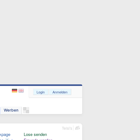
Login
Anmelden
Werben
Telsi's
kpage
Lose senden