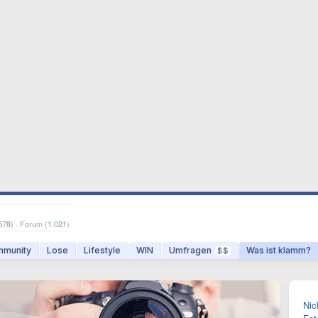
578
) · Forum (
1.021
)
munity
Lose
Lifestyle
WIN
Umfragen
Was ist klamm?
$$
Nic