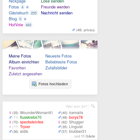
Nickpage
Lose senden
Fotos
Freunde werden
4
Gästebuch
Nachricht senden
255
Blog
0
HotVote
483
(49)
privacy
Meine Fotos
Neueste Fotos
Album einrichten
Beliebteste Fotos
Favoriten
Zufallsbilder
Zuletzt angesehen
Fotos hochladen
Wer war da?
WounderWoman91
icemails
(35)
(40)
flusskrebs70
borys78
(??)
(48)
specksteinfee
Shugger
(70)
(62)
Tryxer
Linguist
(??)
(35)
aldik
blubber31
(36)
(57)
... und
11 Gäste