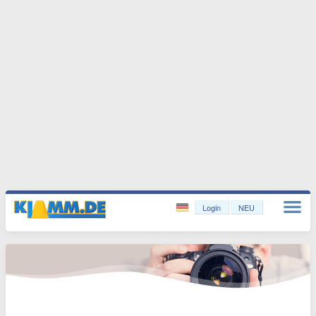
Login
NEU