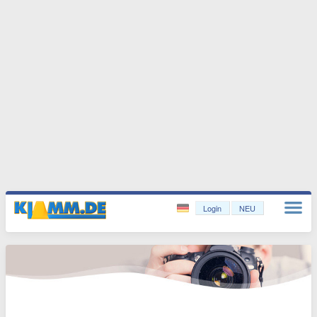
Login
NEU