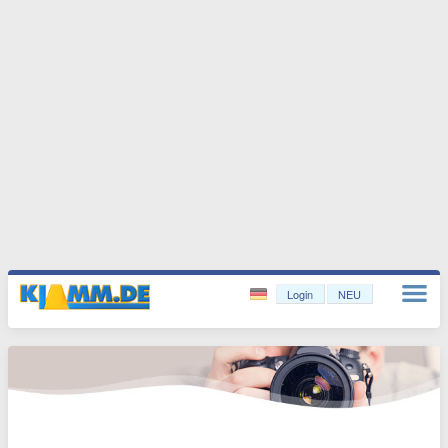
Login
NEU