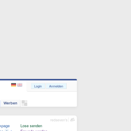
Login
Anmelden
Werben
redseven's
kpage
Lose senden