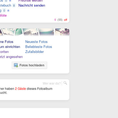
os
Freunde werden
0
tebuch
Nachricht senden
8
g
0
Vote
(55)
off
ne Fotos
Neueste Fotos
um einrichten
Beliebteste Fotos
oriten
Zufallsbilder
etzt angesehen
Fotos hochladen
Wer war da?
her haben
2 Gäste
dieses Fotoalbum
ucht.