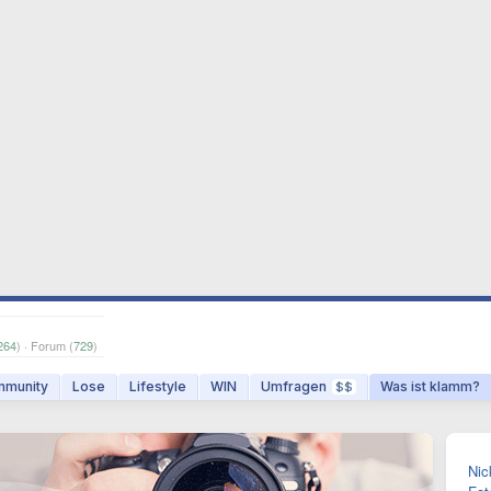
264
) · Forum (
729
)
munity
Lose
Lifestyle
WIN
Umfragen
Was ist klamm?
$$
Nic