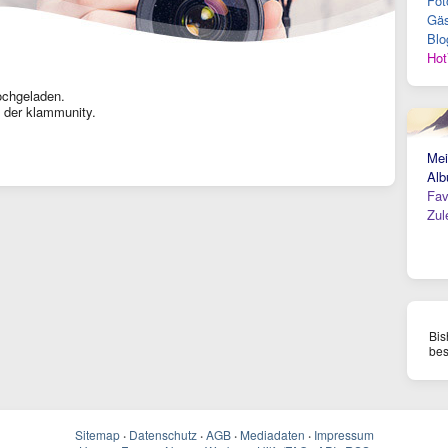
Fot
Gäs
Blo
Hot
ochgeladen.
 der klammunity.
Mei
Alb
Fav
Zul
Bis
bes
Sitemap
·
Datenschutz
·
AGB
·
Mediadaten
·
Impressum