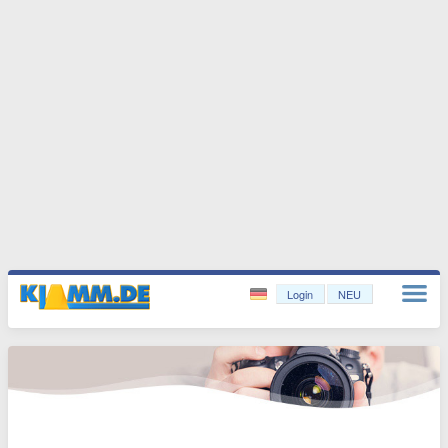
Login
NEU