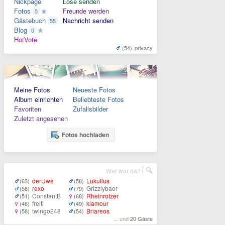
Nickpage
Lose senden
Fotos
Freunde werden
5
Gästebuch
Nachricht senden
55
Blog
0
HotVote
(54)
privacy
Meine Fotos
Neueste Fotos
Album einrichten
Beliebteste Fotos
Favoriten
Zufallsbilder
Zuletzt angesehen
Fotos hochladen
Wer war da?
derUwe
Lukullus
(63)
(58)
rexo
Grizzlybaer
(58)
(79)
ConstantB
Rheinrotzer
(51)
(68)
freiti
klamour
(46)
(49)
twingo248
Briareos
(58)
(54)
... und
20 Gäste