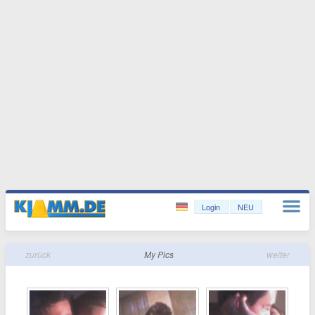
Login
NEU
zurück
My Pics
weiter