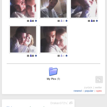
My Pics
(5)
zurück
::
weiter
newest
::
popular
::
spec
Drakan372's