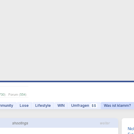
730
) · Forum (
554
)
munity
Lose
Lifestyle
WIN
Umfragen
Was ist klamm?
$$
shootings
weiter
Nic