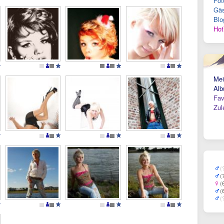
Fot
Gäs
Blo
Hot
Mei
Alb
Fav
Zul
(
(
(
(
(