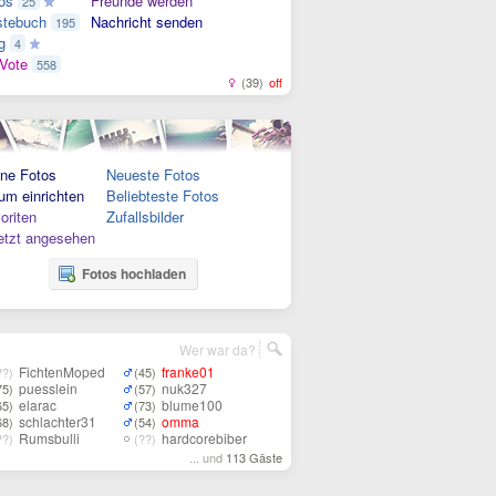
os
Freunde werden
25
tebuch
Nachricht senden
195
g
4
Vote
558
(39)
off
ne Fotos
Neueste Fotos
um einrichten
Beliebteste Fotos
oriten
Zufallsbilder
etzt angesehen
Fotos hochladen
Wer war da?
FichtenMoped
franke01
??)
(45)
puesslein
nuk327
75)
(57)
elarac
blume100
65)
(73)
schlachter31
omma
68)
(54)
Rumsbulli
hardcorebiber
??)
(??)
... und
113 Gäste