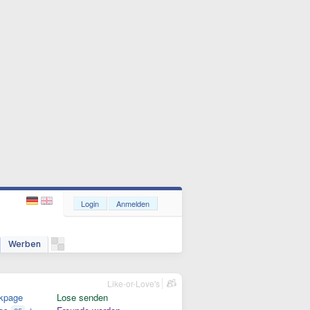
Login
Anmelden
Werben
Like-or-Love's
kpage
Lose senden