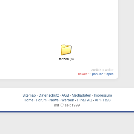
tanzen
(8)
zurück
::
weiter
newest
::
popular
::
spec
Sitemap
·
Datenschutz
·
AGB
·
Mediadaten
·
Impressum
Home
·
Forum
·
News
·
Werben
·
Hilfe/FAQ
·
API
·
RSS
♡
mit
seit 1999