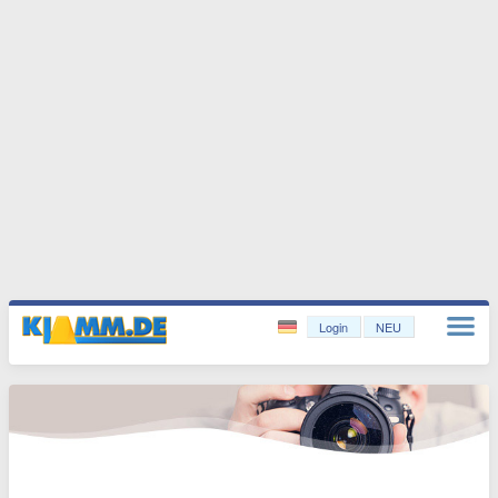
Login
NEU