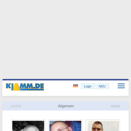
Login
NEU
zurück
Allgemein
weiter