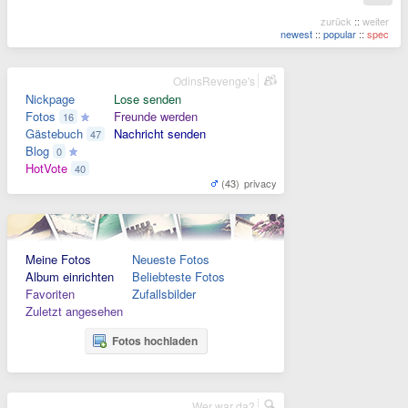
zurück
::
weiter
newest
::
popular
::
spec
OdinsRevenge's
Nickpage
Lose senden
Fotos
Freunde werden
16
Gästebuch
Nachricht senden
47
Blog
0
HotVote
40
(43)
privacy
Meine Fotos
Neueste Fotos
Album einrichten
Beliebteste Fotos
Favoriten
Zufallsbilder
Zuletzt angesehen
Fotos hochladen
Wer war da?