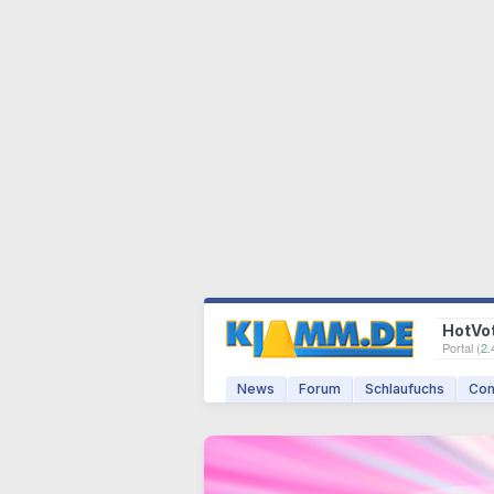
HotVo
Portal (
2.
News
Forum
Schlaufuchs
Com