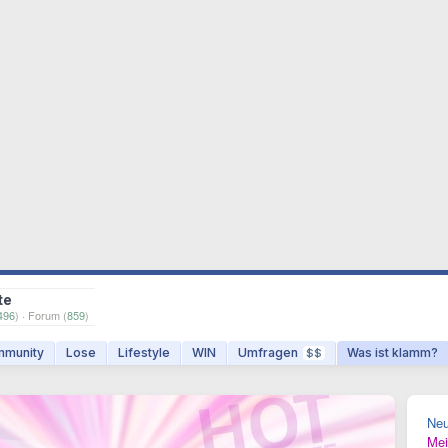
te
496
) · Forum (
859
)
munity
Lose
Lifestyle
WIN
Umfragen
Was ist klamm?
$$
Ne
Mei