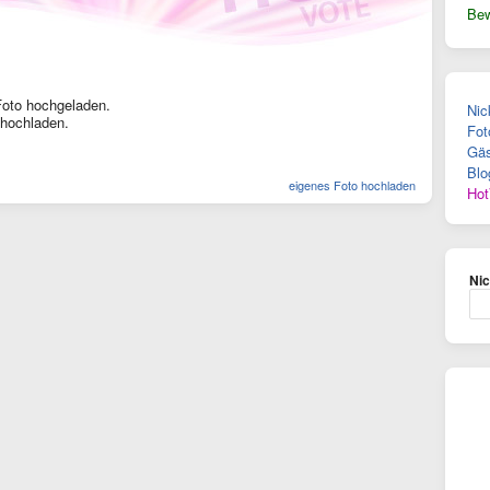
Bew
Foto hochgeladen.
Nic
 hochladen.
Fot
Gäs
Blo
eigenes Foto hochladen
Hot
Ni