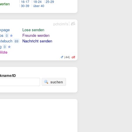
16-17
18-24
25-29
erten
30-39
über 40
pchciml's
kpage
Lose senden
os
Freunde werden
0
tebuch
Nachricht senden
69
g
0
Vote
(44)
off
ckname/ID
suchen