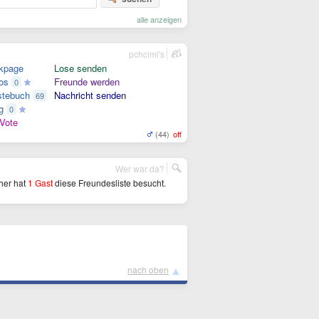
alle anzeigen
pchciml's
kpage
Lose senden
os
Freunde werden
0
tebuch
Nachricht senden
69
g
0
Vote
(44)
off
Wer war da?
her hat
1 Gast
diese Freundesliste besucht.
▲
nach oben