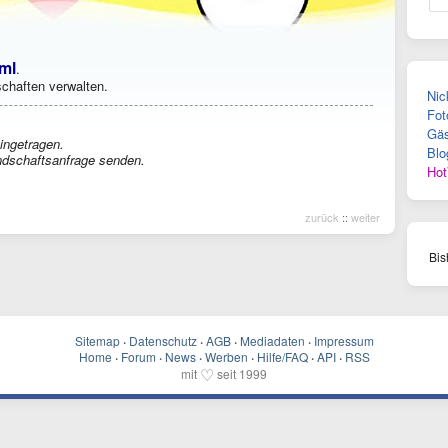
ml
.
chaften verwalten.
Nic
Fot
Gäs
ingetragen.
Blo
ndschaftsanfrage senden.
Hot
zurück
::
weiter
Bis
Sitemap
·
Datenschutz
·
AGB
·
Mediadaten
·
Impressum
Home
·
Forum
·
News
·
Werben
·
Hilfe/FAQ
·
API
·
RSS
♡
mit
seit 1999