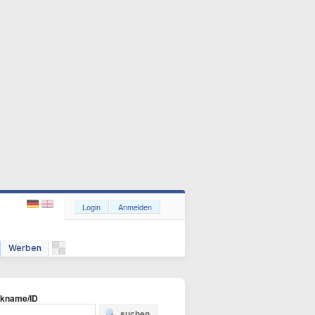
Login
Anmelden
Werben
ckname/ID
suchen