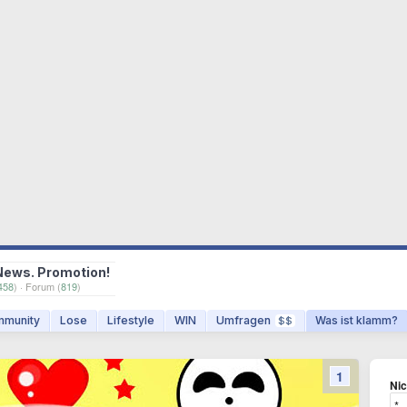
News. Promotion!
458
) · Forum (
819
)
munity
Lose
Lifestyle
WIN
Umfragen
Was ist klamm?
$$
1
Ni