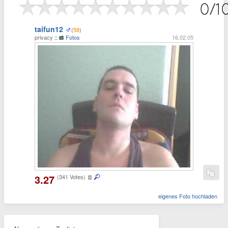
taifun12
(
58
)
privacy
::
Fotos
16.02.05
3.27
(341 Votes)
eigenes Foto hochladen