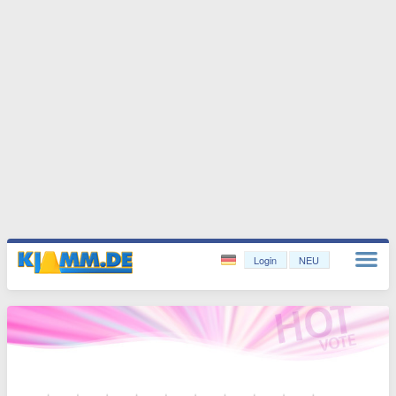
Login
NEU