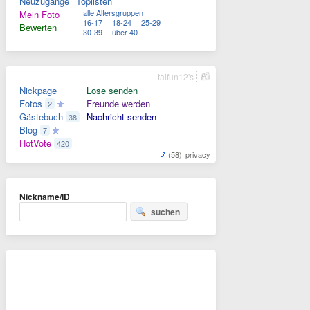
Neuzugänge
Toplisten
alle Altersgruppen
Mein Foto
16-17
18-24
25-29
Bewerten
30-39
über 40
taifun12's
Nickpage
Lose senden
Fotos
Freunde werden
2
Gästebuch
Nachricht senden
38
Blog
7
HotVote
420
(58)
privacy
Nickname/ID
suchen