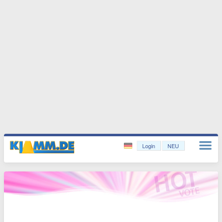
Login
NEU