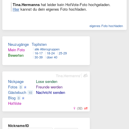
Tina.Hermanns
hat leider kein HotVote-Foto hochgeladen.
Hier
kannst du dein eigenes Foto hochladen.
eigenes Foto hochladen
Neuzugänge
Toplisten
alle Altersgruppen
Mein Foto
16-17
18-24
25-29
Bewerten
30-39
über 40
Tina.Hermanns'
Nickpage
Lose senden
Fotos
Freunde werden
0
Gästebuch
Nachricht senden
10
Blog
0
HotVote
(32)
off
Nickname/ID