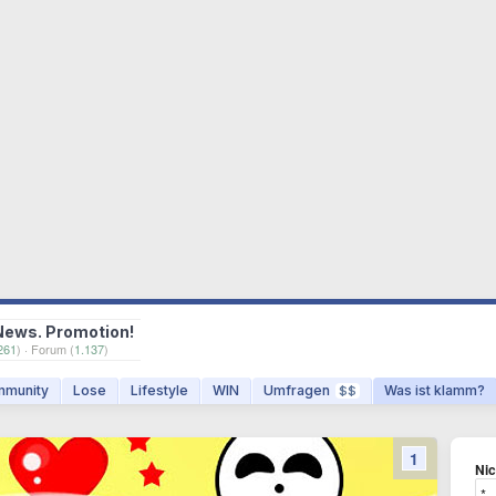
News. Promotion!
261
) · Forum (
1.137
)
munity
Lose
Lifestyle
WIN
Umfragen
Was ist klamm?
$$
1
Ni