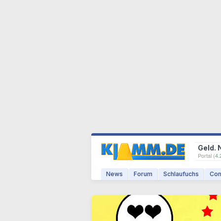
Geld. 
Portal (
4.
News
Forum
Schlaufuchs
Com