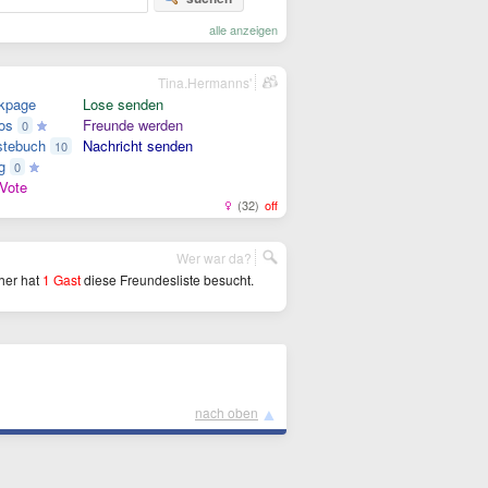
alle anzeigen
Tina.Hermanns'
kpage
Lose senden
os
Freunde werden
0
tebuch
Nachricht senden
10
g
0
Vote
(32)
off
Wer war da?
her hat
1 Gast
diese Freundesliste besucht.
▲
nach oben