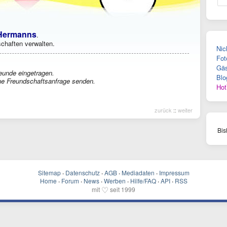
.Hermanns
.
chaften verwalten.
Nic
Fot
Gäs
eunde eingetragen.
Blo
e Freundschaftsanfrage senden.
Hot
zurück
::
weiter
Bis
Sitemap
·
Datenschutz
·
AGB
·
Mediadaten
·
Impressum
Home
·
Forum
·
News
·
Werben
·
Hilfe/FAQ
·
API
·
RSS
♡
mit
seit 1999