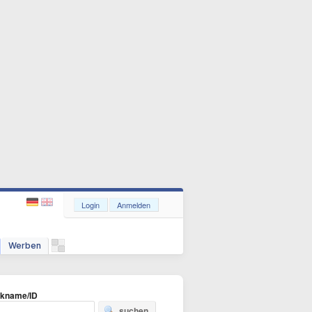
Login
Anmelden
Werben
ckname/ID
suchen