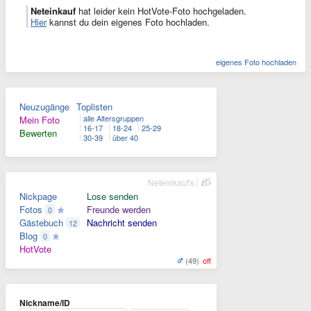
Neteinkauf
hat leider kein HotVote-Foto hochgeladen.
Hier
kannst du dein eigenes Foto hochladen.
eigenes Foto hochladen
Neuzugänge
Toplisten
alle Altersgruppen
Mein Foto
16-17
18-24
25-29
Bewerten
30-39
über 40
Neteinkauf's
Nickpage
Lose senden
Fotos
Freunde werden
0
Gästebuch
Nachricht senden
12
Blog
0
HotVote
(49)
off
Nickname/ID