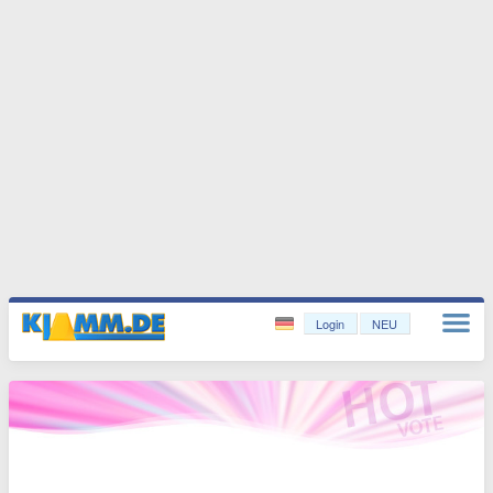
Login
NEU